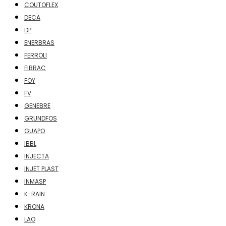
COUTOFLEX
DECA
DP
ENERBRAS
FERROLI
FIBRAC
FOY
FV
GENEBRE
GRUNDFOS
GUAPO
IBBL
INJECTA
INJET PLAST
INMASP
K-RAIN
KRONA
LAO