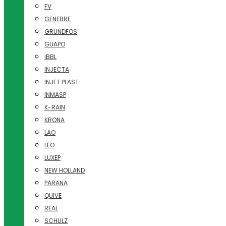
FV
GENEBRE
GRUNDFOS
GUAPO
IBBL
INJECTA
INJET PLAST
INMASP
K-RAIN
KRONA
LAO
LEO
LUXEP
NEW HOLLAND
PARANA
QUIVE
REAL
SCHULZ