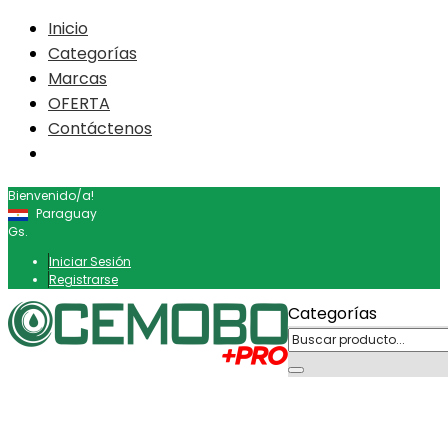
Inicio
Categorías
Marcas
OFERTA
Contáctenos
Bienvenido/a!
Paraguay
Gs.
Iniciar Sesión
Registrarse
Categorías