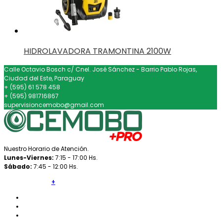
HIDROLAVADORA TRAMONTINA 2100W
Calle Octavio Bosch c/ Cnel. José Sánchez - Barrio Pablo Rojas,
Ciudad del Este, Paraguay
+ (595) 61 578 458
+ (595) 981716867
supervisioncemobo@gmail.com
Nuestro Horario de Atención.
Lunes-Viernes:
7:15 - 17:00 Hs.
Sábado:
7:45 - 12:00 Hs.
Redes Sociales
+