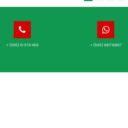
+ (595) 61 578 458
+ (595) 981716867