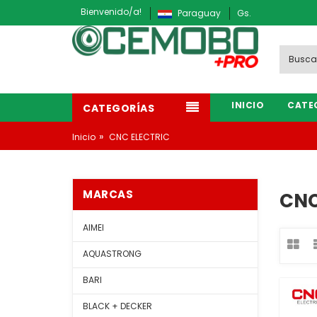
Bienvenido/a!
Paraguay
Gs.
INICIO
CATE
CATEGORÍAS
»
Inicio
CNC ELECTRIC
MARCAS
CNC
AIMEI
AQUASTRONG
BARI
BLACK + DECKER