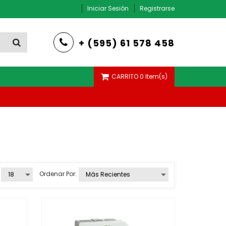
Iniciar Sesión
Registrarse
+ (595) 61 578 458
CARRITO
0 Item(s)
AMPERIMETRO, VOLTIMETRO Y FRECUENCIMETRO
Ordenar Por: