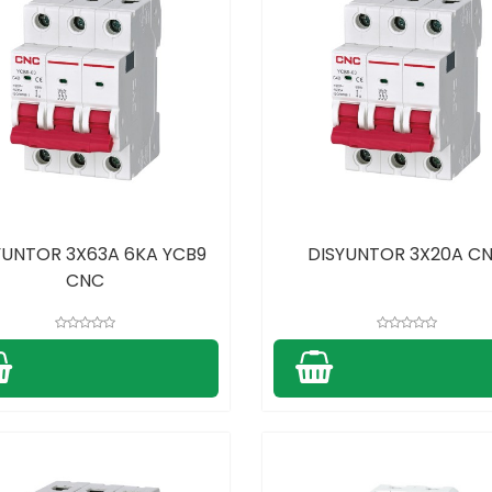
YUNTOR 3X63A 6KA YCB9
DISYUNTOR 3X20A C
CNC