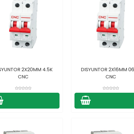
SYUNTOR 2X20MM 4.5K
DISYUNTOR 2X16MM 0
CNC
CNC