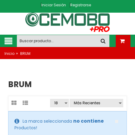
Iniciar Sesión
Registrarse
»
Inicio
BRUM
BRUM
no contiene
La marca seleccionada
Productos!