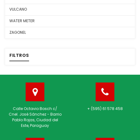
VULCANO
WATER METER
ZAGONEL
FILTROS
Calle Octavio Bosch c/
+ (595) 61 578 458
Cnel. José Sánchez - Barrio
Pablo Rojas, Ciudad del
Este, Paraguay