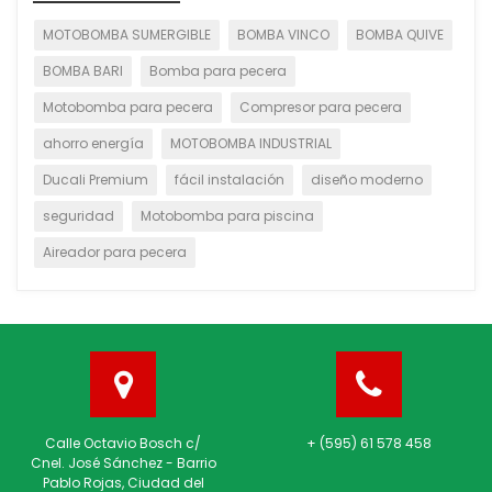
MOTOBOMBA SUMERGIBLE
BOMBA VINCO
BOMBA QUIVE
BOMBA BARI
Bomba para pecera
Motobomba para pecera
Compresor para pecera
ahorro energía
MOTOBOMBA INDUSTRIAL
Ducali Premium
fácil instalación
diseño moderno
seguridad
Motobomba para piscina
Aireador para pecera
Calle Octavio Bosch c/
+ (595) 61 578 458
Cnel. José Sánchez - Barrio
Pablo Rojas, Ciudad del