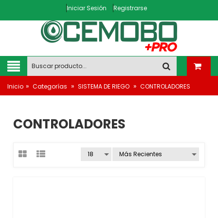
Iniciar Sesión
Registrarse
»
»
»
Inicio
Categorías
SISTEMA DE RIEGO
CONTROLADORES
CONTROLADORES