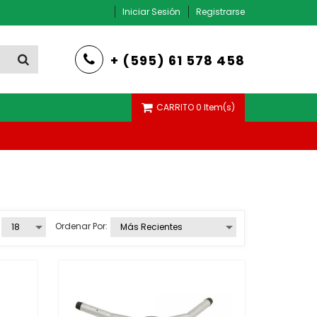
Iniciar Sesión
Registrarse
+ (595) 61 578 458
CARRITO
0 Item(s)
AMPERIMETRO, VOLTIMETRO Y FRECUENCIMETRO
Ordenar Por: