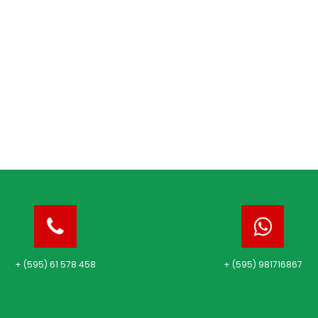
+ (595) 61 578 458
+ (595) 981716867