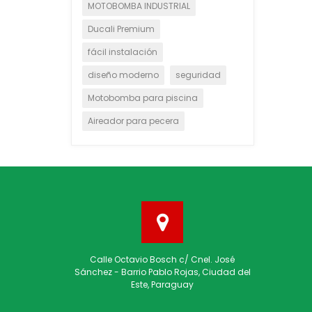
MOTOBOMBA INDUSTRIAL
Ducali Premium
fácil instalación
diseño moderno
seguridad
Motobomba para piscina
Aireador para pecera
Calle Octavio Bosch c/ Cnel. José
Sánchez - Barrio Pablo Rojas, Ciudad del
Este, Paraguay